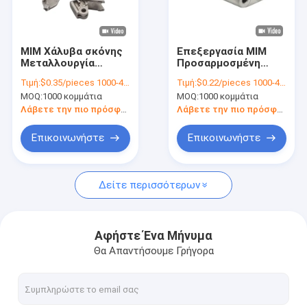
Σχετικά με εμάς
Επισκεψή εργοστασίου
MIM Χάλυβα σκόνης
Επεξεργασία MIM
Μεταλλουργία
Προσαρμοσμένη
Έλεγχος ποιότητας
Προϊόντα ασφαλείας
βάση σιδήρου
Τιμή:
$0.35/pieces 1000-4999 pieces
Τιμή:
$0.22/pieces 1000-4999 pieces
Εργαλεία Τμήματα
ανοξείδωτο χάλυβα
MOQ:
1000 κομμάτια
MOQ:
1000 κομμάτια
ακριβείας από
μεταλλική σκόνη
Επικοινωνήστε μαζί μας
ανοξείδωτο χάλυβα
μεταλλουργία Ένεση
Λάβετε την πιο πρόσφατη τιμή
Λάβετε την πιο πρόσφατη τιμή
Προϊόντα
χύτευσης για
στερέωσης
ηλεκτρολογικά
Ειδήσεις
Επικοινωνήστε
Επικοινωνήστε
εργαλεία
Ζητήστε μια προσφορά
Δείτε περισσότερων
Μέρη χύτευσης με έγχυση μετάλλων
Αφήστε Ένα Μήνυμα
Θα Απαντήσουμε Γρήγορα
Τμήματα για το σφυρηλατημένο χάλυβα
Μέρη μεταλλουργίας σκονών