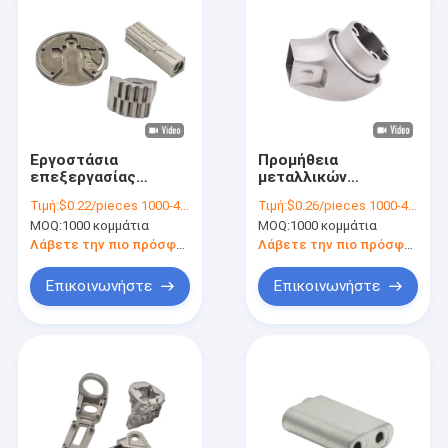
Εργοστάσια
Προμήθεια
επεξεργασίας
μεταλλικών
εξαρτημάτων από
σιδηροειδών
Τιμή:
$0.22/pieces 1000-4999 pieces
Τιμή:
$0.26/pieces 1000-4999 pieces
ανοξείδωτο χάλυβα
κατασκευαστές
MOQ:
1000 κομμάτια
MOQ:
1000 κομμάτια
σιδηροειδών
Λάβετε την πιο πρόσφατη τιμή
Λάβετε την πιο πρόσφατη τιμή
Επικοινωνήστε
Επικοινωνήστε
Σπίτι
Προϊόντα
Βίντεο