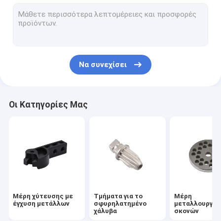
Μεταλλικά εξαρτήματα που έχουν συντηρηθεί
Μέρη επεξεργασίας CNC
Επεξεργαστικά μέρη για το γύρισμα, το άλεμα
Να συνεχίσει
Μέρος AEG Airsoft Accessories
Μέρη κιβωτίου ταχυτήτων για όπλα airsoft
Οι Κατηγορίες Μας
Εξωτερικό εργαλείο κλειδαριού
Φελλός φελλός και πλυντήρες
Μέρη χύτευσης με
Τμήματα για το
Μέρη
έγχυση μετάλλων
σφυρηλατημένο
μεταλλουργία
χάλυβα
σκονών