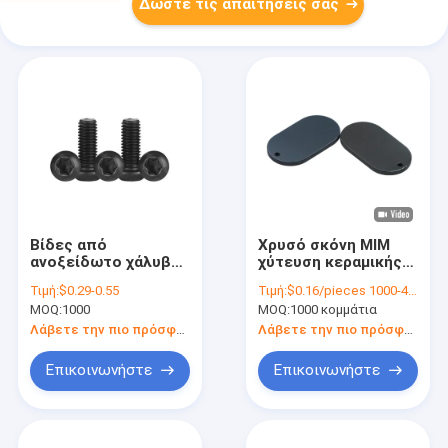
Δώστε τις απαιτήσεις σας
Βίδες από
Χρυσό σκόνη MIM
ανοξείδωτο χάλυβα
χύτευση κεραμικής
κατεργασμένες με
βιομηχανίας κολιέ
Τιμή:
$0.29-0.55
Τιμή:
$0.16/pieces 1000-4999 pieces
CNC με ανοχή
κρέμα εξαρτήματα
MOQ:
1000
MOQ:
1000 κομμάτια
0,02mm
επεξεργασμένα μέρη
Λάβετε την πιο πρόσφατη τιμή
Λάβετε την πιο πρόσφατη τιμή
Επικοινωνήστε
Επικοινωνήστε