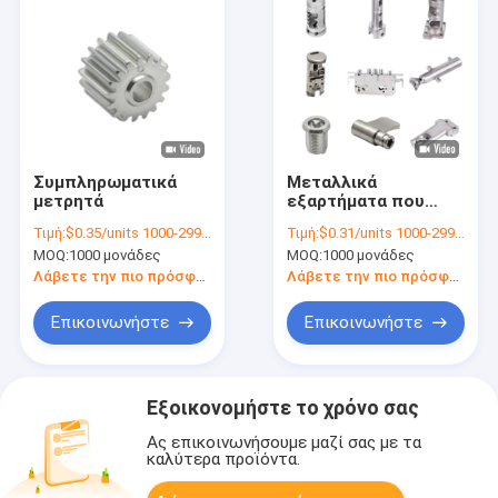
Συμπληρωματικά
Μεταλλικά
μετρητά
εξαρτήματα που
χρησιμοποιούνται
Τιμή:
$0.35/units 1000-2999 units
Τιμή:
$0.31/units 1000-2999 units
για την εκτόξευση
MOQ:
1000 μονάδες
MOQ:
1000 μονάδες
με άμμο
Λάβετε την πιο πρόσφατη τιμή
Λάβετε την πιο πρόσφατη τιμή
Επικοινωνήστε
Επικοινωνήστε
Εξοικονομήστε το χρόνο σας
Ας επικοινωνήσουμε μαζί σας με τα
καλύτερα προϊόντα.