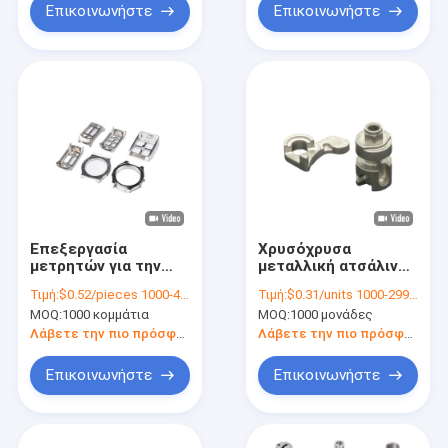
Επικοινωνήστε
Επικοινωνήστε
Επεξεργασία
Χρυσόχρυσα
μετρητών για την
μεταλλική ατσάλινη
ένεση μετάλλων με
CNC εξαρτήματα
Τιμή:
$0.52/pieces 1000-4999 pieces
Τιμή:
$0.31/units 1000-2999 units
κάλυψη PVD
κλειδώματος πυρήνα
MOQ:
1000 κομμάτια
MOQ:
1000 μονάδες
PM επεξεργασία
Λάβετε την πιο πρόσφατη τιμή
Λάβετε την πιο πρόσφατη τιμή
Επικοινωνήστε
Επικοινωνήστε