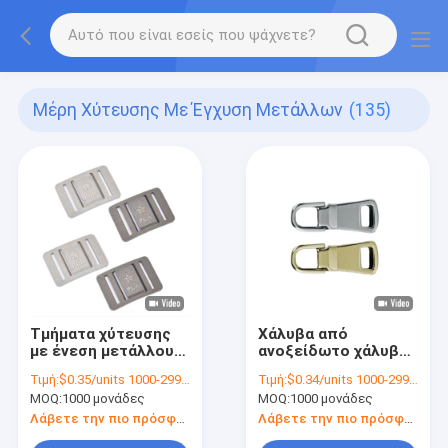
Μέρη Χύτευσης Με Έγχυση Μετάλλων
(135)
Τμήματα χύτευσης
Χάλυβα από
με ένεση μετάλλου
ανοξείδωτο χάλυβα
με σκόνη ακρίβειας
CNC ιατρικά
Τιμή:
$0.35/units 1000-2999 units
Τιμή:
$0.34/units 1000-2999 units
διδιάστατη
συντηρημένα
MOQ:
1000 μονάδες
MOQ:
1000 μονάδες
μεταλλικά
εξαρτήματα Χάλυβα
Λάβετε την πιο πρόσφατη τιμή
Λάβετε την πιο πρόσφατη τιμή
Ένεση Τυποποίησης