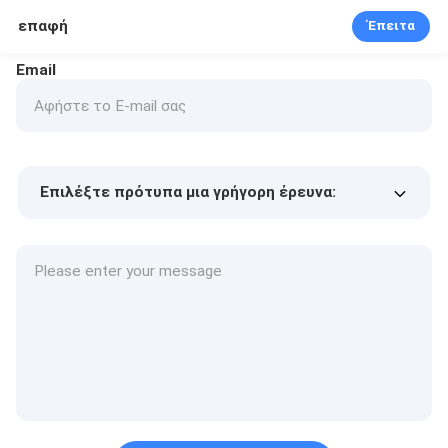
επαφή
Έπειτα
Email
Επιλέξτε πρότυπα μια γρήγορη έρευνα:
Τιμή προϊόντος
Min.order quantity
Vraag een staal aan
Meer details