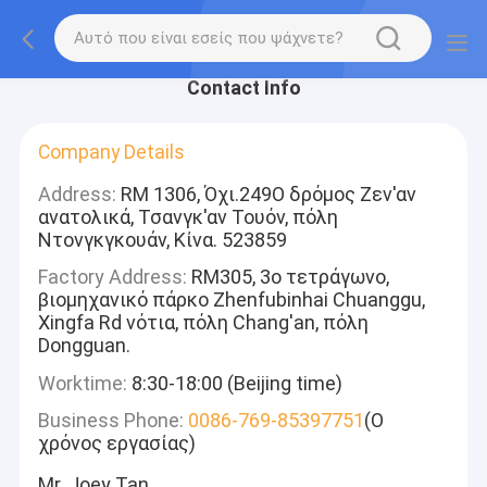
Contact Info
Company Details
Address:
RM 1306, Όχι.249Ο δρόμος Ζεν'αν
ανατολικά, Τσανγκ'αν Τουόν, πόλη
Ντονγκγκουάν, Κίνα. 523859
Factory Address:
RM305, 3ο τετράγωνο,
βιομηχανικό πάρκο Zhenfubinhai Chuanggu,
Xingfa Rd νότια, πόλη Chang'an, πόλη
Dongguan.
Worktime:
8:30-18:00 (Beijing time)
Business Phone:
0086-769-85397751
(Ο
χρόνος εργασίας)
Mr. Joey Tan