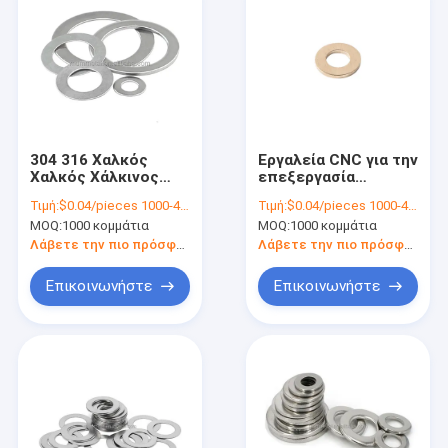
304 316 Χαλκός
Εργαλεία CNC για την
Χαλκός Χάλκινος
επεξεργασία
Πλάτος Χάλυβας M5
πλέγματος από
Τιμή:
$0.04/pieces 1000-4999 pieces
Τιμή:
$0.04/pieces 1000-4999 pieces
Ατσάλι
χαλκό, επίπεδα 300
MOQ:
1000 κομμάτια
MOQ:
1000 κομμάτια
σειράς από
ανοξείδωτο χάλυβα
Λάβετε την πιο πρόσφατη τιμή
Λάβετε την πιο πρόσφατη τιμή
Επικοινωνήστε
Επικοινωνήστε
Σπίτι
Προϊόντα
Βίντεο