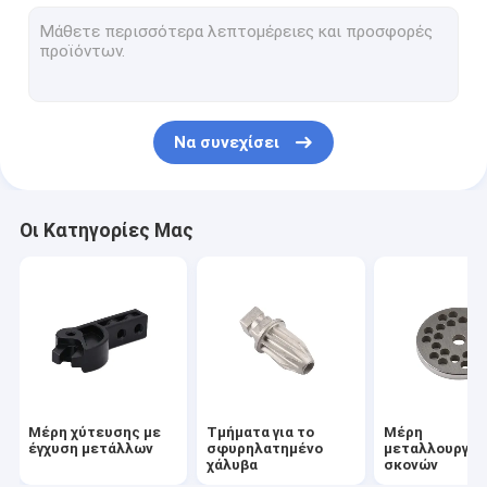
Μεταλλικά εξαρτήματα που έχουν συντηρηθεί
Μέρη επεξεργασίας CNC
Επεξεργαστικά μέρη για το γύρισμα, το άλεμα
Να συνεχίσει
Μέρος AEG Airsoft Accessories
Μέρη κιβωτίου ταχυτήτων για όπλα airsoft
Οι Κατηγορίες Μας
Εξωτερικό εργαλείο κλειδαριού
Φελλός φελλός και πλυντήρες
Μέρη χύτευσης με
Τμήματα για το
Μέρη
έγχυση μετάλλων
σφυρηλατημένο
μεταλλουργία
χάλυβα
σκονών