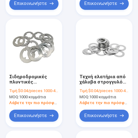
Επικοινωνήστε
Επικοινωνήστε
Σιδηροδρομικές
Τεχνή ελατήρια από
πλυντικές
χάλυβα στρογγυλό
αποχρώσεων από
μέταλλο Σκηνές 304
Τιμή:
$0.04/pieces 1000-4999 pieces
Τιμή:
$0.04/pieces 1000-4999 pieces
χάλυβα SS304
316SS επίπεδα
MOQ:
1000 κομμάτια
MOQ:
1000 κομμάτια
πλυντήριο OEM
Λάβετε την πιο πρόσφατη τιμή
Λάβετε την πιο πρόσφατη τιμή
Επικοινωνήστε
Επικοινωνήστε