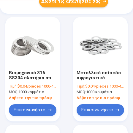
Δώστε τις απαιτήσεις σας
Βιομηχανικά 316
Μεταλλικά επίπεδα
SS304 ελατήρια από
σφραγιστικά
ανοξείδωτο χάλυβα
πλυντήρια από
Τιμή:
$0.04/pieces 1000-4999 pieces
Τιμή:
$0.04/pieces 1000-4999 pieces
ανοξείδωτο χάλυβα
MOQ:
1000 κομμάτια
MOQ:
1000 κομμάτια
Λάβετε την πιο πρόσφατη τιμή
Λάβετε την πιο πρόσφατη τιμή
Επικοινωνήστε
Επικοινωνήστε