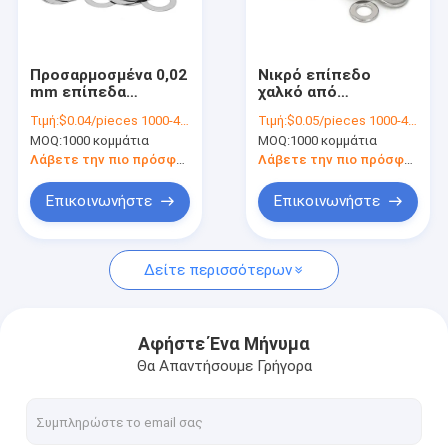
Σχετικά με εμάς
Επισκεψή εργοστασίου
Προσαρμοσμένα 0,02
Νικρό επίπεδο
mm επίπεδα
χαλκό από
Έλεγχος ποιότητας
πλυντήρια 304
ανοξείδωτο χάλυβα
Τιμή:
$0.04/pieces 1000-4999 pieces
Τιμή:
$0.05/pieces 1000-4999 pieces
ανοξείδωτου χάλυβα
SS 304 πλυντήριο
MOQ:
1000 κομμάτια
MOQ:
1000 κομμάτια
αλουμίνιο επίπεδα
Plain Shims Custom
Επικοινωνήστε μαζί μας
μανδύα
Λάβετε την πιο πρόσφατη τιμή
Λάβετε την πιο πρόσφατη τιμή
ανωδικοποιημένο
κίτρινο
Ειδήσεις
Επικοινωνήστε
Επικοινωνήστε
Ζητήστε μια προσφορά
Δείτε περισσότερων
Μέρη χύτευσης με έγχυση μετάλλων
Αφήστε Ένα Μήνυμα
Θα Απαντήσουμε Γρήγορα
Τμήματα για το σφυρηλατημένο χάλυβα
Μέρη μεταλλουργίας σκονών