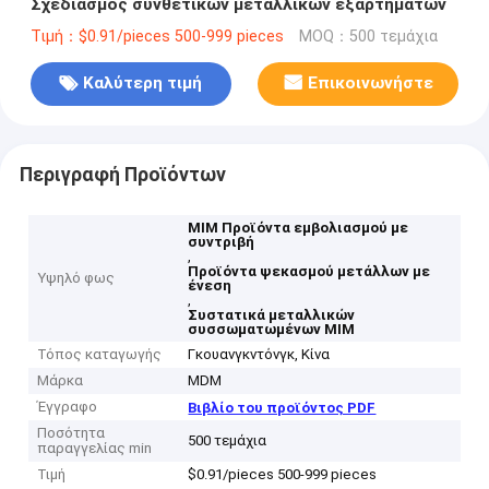
Σχεδιασμός συνθετικών μεταλλικών εξαρτημάτων
Τιμή：$0.91/pieces 500-999 pieces
MOQ：500 τεμάχια
Καλύτερη τιμή
Επικοινωνήστε
Περιγραφή Προϊόντων
ΜΙΜ Προϊόντα εμβολιασμού με
συντριβή
,
Προϊόντα ψεκασμού μετάλλων με
Υψηλό φως
ένεση
,
Συστατικά μεταλλικών
συσσωματωμένων MIM
Τόπος καταγωγής
Γκουανγκντόνγκ, Κίνα
Μάρκα
MDM
Έγγραφο
Βιβλίο του προϊόντος PDF
Ποσότητα
500 τεμάχια
παραγγελίας min
Τιμή
$0.91/pieces 500-999 pieces