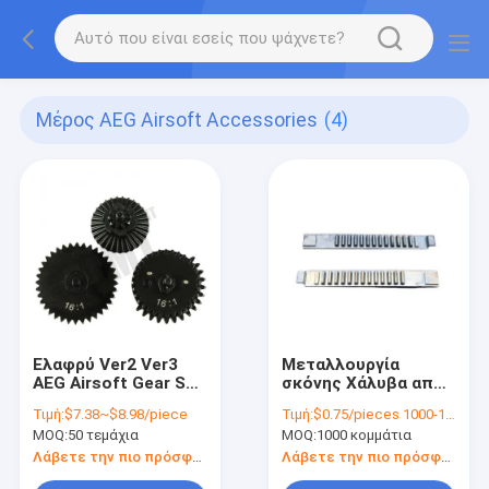
Μέρος AEG Airsoft Accessories
(4)
Ελαφρύ Ver2 Ver3
Μεταλλουργία
AEG Airsoft Gear Set
σκόνης Χάλυβα από
Tactical 16:1
ανοξείδωτο χάλυβα
Τιμή:
$7.38~$8.98/piece
Τιμή:
$0.75/pieces 1000-1999 pieces
Επεξεργασία CNC
MOQ:
50 τεμάχια
MOQ:
1000 κομμάτια
Λάβετε την πιο πρόσφατη τιμή
Λάβετε την πιο πρόσφατη τιμή