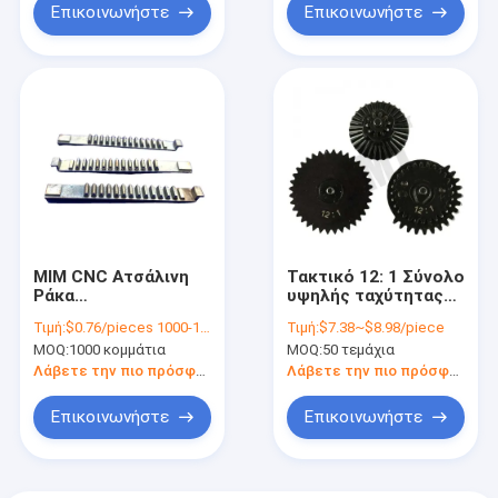
Επικοινωνήστε
Επικοινωνήστε
MIM CNC Ατσάλινη
Τακτικό 12: 1 Σύνολο
Ράκα
υψηλής ταχύτητας
Τεχνουργημάτων
Gear για Ver2 Ver3
Τιμή:
$0.76/pieces 1000-1999 pieces
Τιμή:
$7.38~$8.98/piece
Προσαρμοσμένη για
Airsoft AEG Gearbox
MOQ:
1000 κομμάτια
MOQ:
50 τεμάχια
τον τομέα της
Κυνηγικό παιχνίδι
αυτοκινητοβιομηχανίας
αξεσουάρ
Λάβετε την πιο πρόσφατη τιμή
Λάβετε την πιο πρόσφατη τιμή
Επικοινωνήστε
Επικοινωνήστε