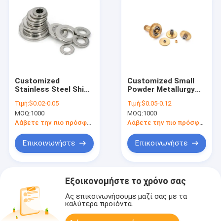
Customized
Customized Small
Stainless Steel Shim
Powder Metallurgy
Washer with 0.02mm
Gear with 0.02mm
Τιμή:
$0.02-0.05
Τιμή:
$0.05-0.12
Tolerance for High
Tolerance and 100%
MOQ:
1000
MOQ:
1000
Precision Sealing Use
QC Inspection
in Machinery
Λάβετε την πιο πρόσφατη τιμή
Λάβετε την πιο πρόσφατη τιμή
Επικοινωνήστε
Επικοινωνήστε
Εξοικονομήστε το χρόνο σας
Ας επικοινωνήσουμε μαζί σας με τα
καλύτερα προϊόντα.