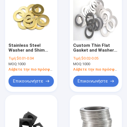
Stainless Steel
Custom Thin Flat
Washer and Shim
Gasket and Washer
with 0.02mm
with Precision
Τιμή:
$0.01-0.04
Τιμή:
$0.02-0.05
Tolerance and 100%
Tolerance 0.02mm
MOQ:
1000
MOQ:
1000
QC Inspection for
and 100% QC
Anti-leakage
Inspection for
Λάβετε την πιο πρόσφατη τιμή
Λάβετε την πιο πρόσφατη τιμή
Applications
Machinery
Επικοινωνήστε
Επικοινωνήστε
Σπίτι
Προϊόντα
Βίντεο