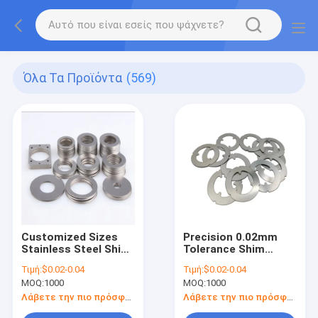
Όλα Τα Προϊόντα
(569)
Customized Sizes
Precision 0.02mm
Stainless Steel Shim
Tolerance Shim
Flat Washer with
Washer with 2 Years
Τιμή:
$0.02-0.04
Τιμή:
$0.02-0.04
0.02mm Tolerance
Warranty and 100%
MOQ:
1000
MOQ:
1000
and 100% QC
QC Inspection for
Inspection for
Machinery
Λάβετε την πιο πρόσφατη τιμή
Λάβετε την πιο πρόσφατη τιμή
Machinery
Applications