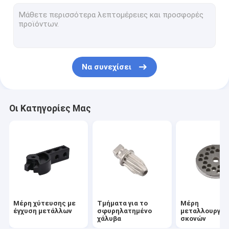
Μεταλλικά εξαρτήματα που έχουν συντηρηθεί
Μέρη επεξεργασίας CNC
Επεξεργαστικά μέρη για το γύρισμα, το άλεμα
Να συνεχίσει
Μέρος AEG Airsoft Accessories
Μέρη κιβωτίου ταχυτήτων για όπλα airsoft
Οι Κατηγορίες Μας
Εξωτερικό εργαλείο κλειδαριού
Φελλός φελλός και πλυντήρες
Μέρη χύτευσης με
Τμήματα για το
Μέρη
έγχυση μετάλλων
σφυρηλατημένο
μεταλλουργία
χάλυβα
σκονών