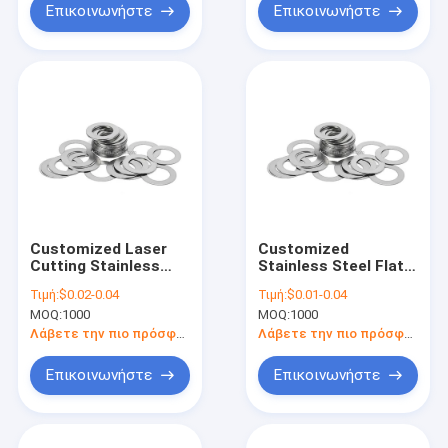
Applications
Επικοινωνήστε
Επικοινωνήστε
Customized Laser
Customized
Cutting Stainless
Stainless Steel Flat
Steel Flat Washer
Washer Adjust Shim
Τιμή:
$0.02-0.04
Τιμή:
$0.01-0.04
Adjustment Shims
with 0.02mm
MOQ:
1000
MOQ:
1000
with 2 Years
Tolerance and 100%
Warranty and
QC Inspection
Λάβετε την πιο πρόσφατη τιμή
Λάβετε την πιο πρόσφατη τιμή
0.02mm Tolerance
Επικοινωνήστε
Επικοινωνήστε