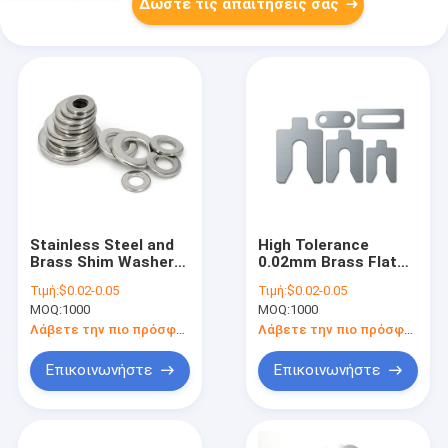
Δώστε τις απαιτήσεις σας
Stainless Steel and
High Tolerance
Brass Shim Washers
0.02mm Brass Flat
Flat Washers with
Washer with 100% QC
Τιμή:
$0.02-0.05
Τιμή:
$0.02-0.05
100% QC Inspection
Inspection and
MOQ:
1000
MOQ:
1000
for Machinery
Customized Sizes
Applications
for Machinery
Λάβετε την πιο πρόσφατη τιμή
Λάβετε την πιο πρόσφατη τιμή
Applications
Επικοινωνήστε
Επικοινωνήστε