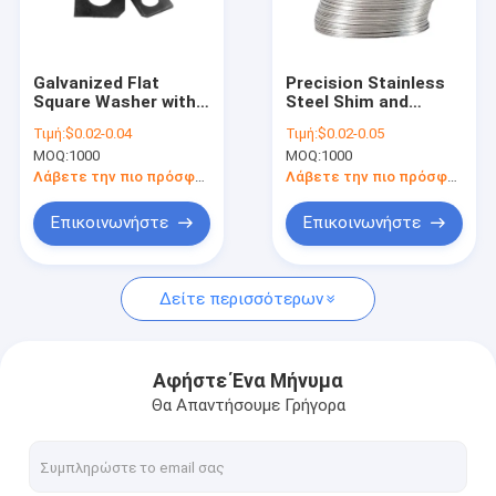
Σχετικά με εμάς
Επισκεψή εργοστασίου
Galvanized Flat
Precision Stainless
Square Washer with 2
Steel Shim and
Έλεγχος ποιότητας
Years Warranty and
Spacer with 0.03mm
Τιμή:
$0.02-0.04
Τιμή:
$0.02-0.05
100% QC Inspection
Thickness 0.02mm
MOQ:
1000
MOQ:
1000
for High Safety
Tolerance and 2
Επικοινωνήστε μαζί μας
Plumbing Systems
Years Warranty
Λάβετε την πιο πρόσφατη τιμή
Λάβετε την πιο πρόσφατη τιμή
Ειδήσεις
Επικοινωνήστε
Επικοινωνήστε
Ζητήστε μια προσφορά
Δείτε περισσότερων
Μέρη χύτευσης με έγχυση μετάλλων
Αφήστε Ένα Μήνυμα
Θα Απαντήσουμε Γρήγορα
Τμήματα για το σφυρηλατημένο χάλυβα
Μέρη μεταλλουργίας σκονών