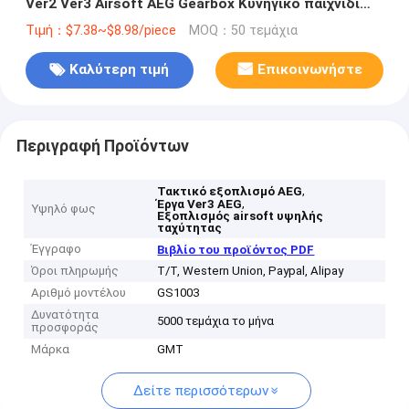
Ver2 Ver3 Airsoft AEG Gearbox Κυνηγικό παιχνίδι
αξεσουάρ
Τιμή：$7.38~$8.98/piece
MOQ：50 τεμάχια
Καλύτερη τιμή
Επικοινωνήστε
Περιγραφή Προϊόντων
,
Τακτικό εξοπλισμό AEG
,
Έργα Ver3 AEG
Υψηλό φως
Εξοπλισμός airsoft υψηλής
ταχύτητας
Έγγραφο
Βιβλίο του προϊόντος PDF
Όροι πληρωμής
T/T, Western Union, Paypal, Alipay
Αριθμό μοντέλου
GS1003
Δυνατότητα
5000 τεμάχια το μήνα
προσφοράς
Μάρκα
GMT
Δείτε περισσότερων