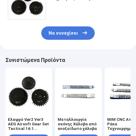
Airsoft AEG Gearbox Κυνηγικό
παιχνίδι αξεσουάρ
Να συνεχίσει
Συνιστώμενα Προϊόντα
Ελαφρύ Ver2 Ver3
Μεταλλουργία
MIM CNC Ατσά
AEG Airsoft Gear Set
σκόνης Χάλυβα από
Ράκα
Tactical 16:1
ανοξείδωτο χάλυβα
Τεχνουργημά
Επεξεργασία CNC
Προσαρμοσμέν