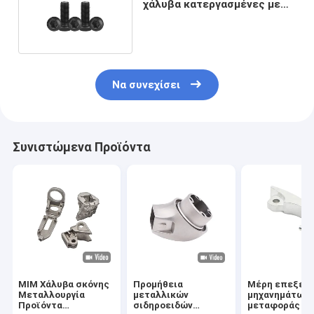
χάλυβα κατεργασμένες με
CNC με ανοχή 0,02mm
Να συνεχίσει
Συνιστώμενα Προϊόντα
MIM Χάλυβα σκόνης
Προμήθεια
Μέρη επεξεργ
Μεταλλουργία
μεταλλικών
μηχανημάτων
Προϊόντα
σιδηροειδών
μεταφοράς α