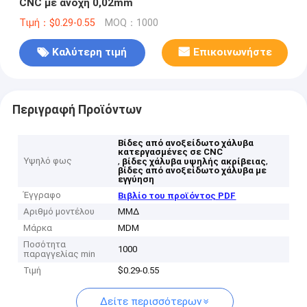
CNC με ανοχή 0,02mm
Τιμή：$0.29-0.55
MOQ：1000
Καλύτερη τιμή
Επικοινωνήστε
Περιγραφή Προϊόντων
Βίδες από ανοξείδωτο χάλυβα
κατεργασμένες σε CNC
Υψηλό φως
,
,
βίδες χάλυβα υψηλής ακρίβειας
βίδες από ανοξείδωτο χάλυβα με
εγγύηση
Έγγραφο
Βιβλίο του προϊόντος PDF
Αριθμό μοντέλου
ΜΜΔ
Μάρκα
MDM
Ποσότητα
1000
παραγγελίας min
Τιμή
$0.29-0.55
Δείτε περισσότερων