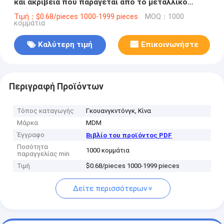
και ακρίβεια που παράγεται από το μεταλλικό
ένεση χύτευσης
Τιμή：$0.68/pieces 1000-1999 pieces
MOQ：1000
κομμάτια
Καλύτερη τιμή
Επικοινωνήστε
Περιγραφή Προϊόντων
Τόπος καταγωγής
Γκουανγκντόνγκ, Κίνα
Μάρκα
MDM
Έγγραφο
Βιβλίο του προϊόντος PDF
Ποσότητα
1000 κομμάτια
παραγγελίας min
Τιμή
$0.68/pieces 1000-1999 pieces
Δείτε περισσότερων