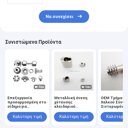
Να συνεχίσει
Συνιστώμενα Προϊόντα
Επεξεργασία
Μεταλλική ένεση
OEM Τμήματα
προσαρμοσμένη στο
χύτευσης
Χαλκού Σύνθε
σίδηρο για
κλειδαριού
Σιντερωμένη
σιδηροποιημένα
εξαρτήματα Κουτί
μεταλλουργία
μέρη από
Κέντρο για ευέλικτο
σκόνης για
Καλύτερη τιμή
Καλύτερη τιμή
Καλύτερη 
ανοξείδωτο χάλυβα
σχεδιασμό
εξατομίκευση
κλειδαριού Κέντρο
Τύπος
ανταλλακτικώ