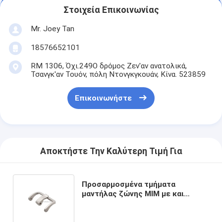
Στοιχεία Επικοινωνίας
Mr. Joey Tan
18576652101
RM 1306, Όχι.249Ο δρόμος Ζεν'αν ανατολικά,
Τσανγκ'αν Τουόν, πόλη Ντονγκγκουάν, Κίνα. 523859
Επικοινωνήστε
Αποκτήστε Την Καλύτερη Τιμή Για
Προσαρμοσμένα τμήματα
μαντήλας ζώνης MIM με και
ακρίβεια που παράγεται από το
μεταλλικό ένεση χύτευσης