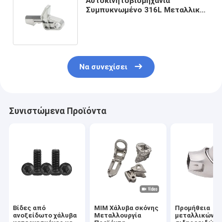
Αυτοκινητοβιομηχανία
Συμπυκνωμένο 316L Μεταλλικό
Ένεση Τυποποίησης Μέρη
Συσκευαστικά Μέρη
Να συνεχίσει
Συνιστώμενα Προϊόντα
Βίδες από
MIM Χάλυβα σκόνης
Προμήθεια
ανοξείδωτο χάλυβα
Μεταλλουργία
μεταλλικών