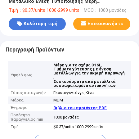
Μεταλλικό Ένεση Τυποποίησης Μέρη
Συσκευαστικά Μέρη
Τιμή：$0.37/units 1000-2999 units
MOQ：1000 μονάδες
Καλύτερη τιμή
Επικοινωνήστε
Περιγραφή Προϊόντων
,
Μέρη για το σχήμα 316L
Τμήματα χύτευσης με ένεση
μετάλλων για την ακριβή παραγωγή
Υψηλό φως
,
Συσκευάσματα από μεταλλικά
συσσωματωμένα αυτοκινήτων
Τόπος καταγωγής
Γκουανγκντόνγκ, Κίνα
Μάρκα
MDM
Έγγραφο
Βιβλίο του προϊόντος PDF
Ποσότητα
1000 μονάδες
παραγγελίας min
Τιμή
$0.37/units 1000-2999 units