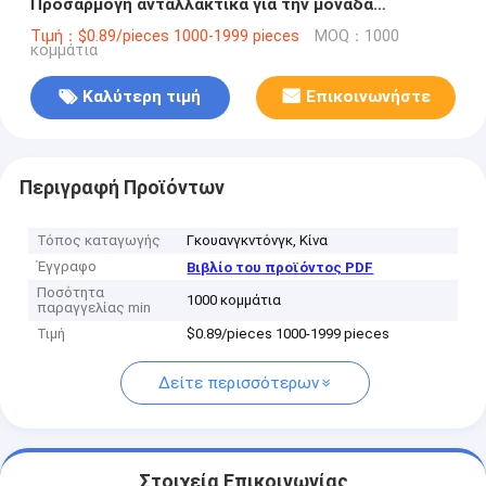
Προσαρμογή ανταλλακτικά για την μονάδα
συναρμολόγησης αυτοκινήτων
Τιμή：$0.89/pieces 1000-1999 pieces
MOQ：1000
κομμάτια
Καλύτερη τιμή
Επικοινωνήστε
Περιγραφή Προϊόντων
Τόπος καταγωγής
Γκουανγκντόνγκ, Κίνα
Έγγραφο
Βιβλίο του προϊόντος PDF
Ποσότητα
1000 κομμάτια
παραγγελίας min
Τιμή
$0.89/pieces 1000-1999 pieces
Δείτε περισσότερων
Στοιχεία Επικοινωνίας