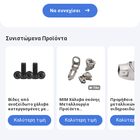
Να συνεχίσει
Συνιστώμενα Προϊόντα
Βίδες από
MIM Χάλυβα σκόνης
Προμήθεια
ανοξείδωτο χάλυβα
Μεταλλουργία
μεταλλικών
κατεργασμένες με
Προϊόντα
σιδηροειδών
CNC με ανοχή
ασφαλείας Εργαλεία
κατασκευαστ
0,02mm
Τμήματα ακριβείας
σιδηροειδών
Καλύτερη τιμή
Καλύτερη τιμή
Καλύτερη 
από ανοξείδωτο
χάλυβα Προϊόντα
στερέωσης