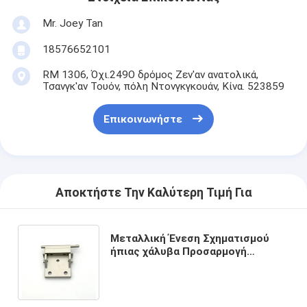
Mr. Joey Tan
18576652101
RM 1306, Όχι.249Ο δρόμος Ζεν'αν ανατολικά,
Τσανγκ'αν Τουόν, πόλη Ντονγκγκουάν, Κίνα. 523859
Επικοινωνήστε
Αποκτήστε Την Καλύτερη Τιμή Για
Μεταλλική Ένεση Σχηματισμού
ήπιας χάλυβα Προσαρμογή
ανταλλακτικά για την μονάδα
συναρμολόγησης αυτοκινήτων