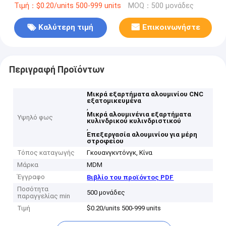
Τιμή：$0.20/units 500-999 units
MOQ：500 μονάδες
Καλύτερη τιμή
Επικοινωνήστε
Περιγραφή Προϊόντων
Μικρά εξαρτήματα αλουμινίου CNC
εξατομικευμένα
,
Μικρά αλουμινένια εξαρτήματα
Υψηλό φως
κυλινδρικού κυλινδριστικού
,
Επεξεργασία αλουμινίου για μέρη
στροφείου
Τόπος καταγωγής
Γκουανγκντόνγκ, Κίνα
Μάρκα
MDM
Έγγραφο
Βιβλίο του προϊόντος PDF
Ποσότητα
500 μονάδες
παραγγελίας min
Τιμή
$0.20/units 500-999 units