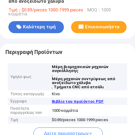
από ανοξείδωτο χάλυβα
Τιμή：$0.89/pieces 1000-1999 pieces
MOQ：1000
κομμάτια
Καλύτερη τιμή
Επικοινωνήστε
Περιγραφή Προϊόντων
Μέρη βιομηχανικών μηχανών
συγκόλλησης
,
Υψηλό φως
Μέρη μηχανών συντρίψεως από
ανοξείδωτο χάλυβα
,
Τμήματα CNC από ατσάλι
Τόπος καταγωγής
Κίνα
Έγγραφο
Βιβλίο του προϊόντος PDF
Ποσότητα
1000 κομμάτια
παραγγελίας min
Τιμή
$0.89/pieces 1000-1999 pieces
Δείτε περισσότερων