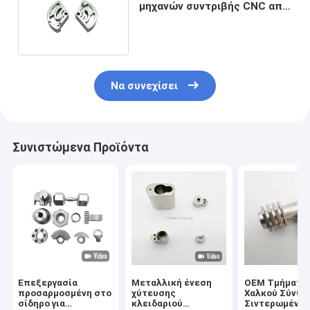
μηχανών συντριβής CNC από
ανοξείδωτο χάλυβα
Να συνεχίσει
Συνιστώμενα Προϊόντα
Επεξεργασία
Μεταλλική ένεση
OEM Τμήματα
προσαρμοσμένη στο
χύτευσης
Χαλκού Σύνθε
σίδηρο για
κλειδαριού
Σιντερωμένη