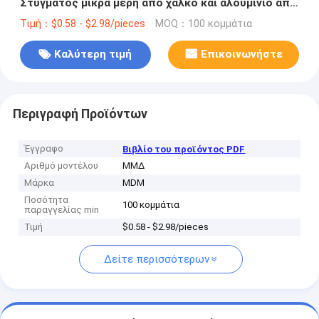
Στύγματος μικρά μέρη από χαλκό και αλουμίνιο από
ανοξείδωτο χάλυβα
Τιμή：$0.58 - $2.98/pieces
MOQ：100 κομμάτια
Καλύτερη τιμή
Επικοινωνήστε
Περιγραφή Προϊόντων
Έγγραφο
Βιβλίο του προϊόντος PDF
Αριθμό μοντέλου
ΜΜΔ
Μάρκα
MDM
Ποσότητα
100 κομμάτια
παραγγελίας min
Τιμή
$0.58 - $2.98/pieces
Δείτε περισσότερων