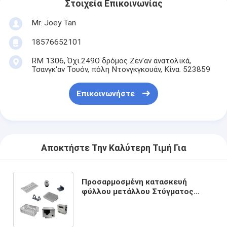
Στοιχεία Επικοινωνίας
Mr. Joey Tan
18576652101
RM 1306, Όχι.249Ο δρόμος Ζεν'αν ανατολικά,
Τσανγκ'αν Τουόν, πόλη Ντονγκγκουάν, Κίνα. 523859
Επικοινωνήστε
Αποκτήστε Την Καλύτερη Τιμή Για
Προσαρμοσμένη κατασκευή
φύλλου μετάλλου Στύγματος
μικρά μέρη από χαλκό και
αλουμίνιο από ανοξείδωτο
χάλυβα