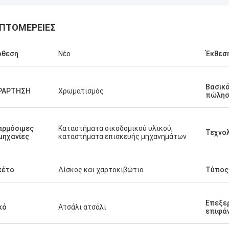
ΠΤΟΜΈΡΕΙΕΣ
όθεση
Νέο
Έκθεση
Βασικά
ΡΑΡΤΗΣΗ
Χρωματισμός
πώλησ
αρμόσιμες
Καταστήματα οικοδομικού υλικού,
Τεχνο
μηχανίες
καταστήματα επισκευής μηχανημάτων
κέτο
Δίσκος και χαρτοκιβώτιο
Τύπος
Επεξε
κό
Ατσάλι ατσάλι
επιφά