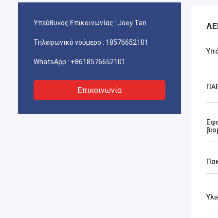
Υπεύθυνος Επικοινωνίας :
Joey Tan
ΛΕ
Τηλεφωνικό νούμερο :
18576652101
Υπ
WhatsApp :
+8618576652101
ΠΑ
Επικοινωνία
Εφ
βιο
Πα
Υλι