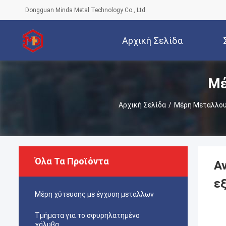
Dongguan Minda Metal Technology Co., Ltd.
Αρχική Σελίδα
Μέ
Αρχική Σελίδα
/
Μέρη Μεταλλου
Όλα Τα Προϊόντα
Α
ε
Μέρη χύτευσης με έγχυση μετάλλων
Τμήματα για το σφυρηλατημένο
χάλυβα