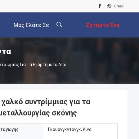
Greek
Μας Ελάτε Σε
Ζητήστε Ένα
ντα
Επαφή Με
Απόσπασμα
描
τρίμμιας Για Τα Εξαρτήματα Από
述
χαλκό συντρίμμιας για τα
μεταλλουργίας σκόνης
αταγωγής
Γκουανγκντόνγκ, Κίνα