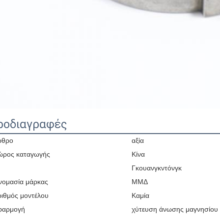
ροδιαγραφές
ρθρο
αξία
ώρος καταγωγής
Κίνα
Γκουανγκντόνγκ
νομασία μάρκας
ΜΜΔ
ριθμός μοντέλου
Καμία
φαρμογή
χύτευση άνωσης μαγνησίου γ