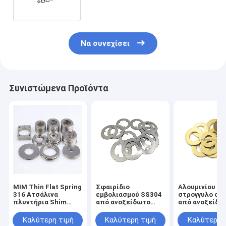
χάλυβα 316
Να συνεχίσει
Συνιστώμενα Προϊόντα
MIM Thin Flat Spring
Σφαιρίδιο
Αλουμινίου
316 Ατσάλινα
εμβολιασμού SS304
στρογγυλο σφ
πλυντήρια Shim
από ανοξείδωτο
από ανοξείδω
Custom
χάλυβα
χάλυβα πλυντ
λεπτές μαντή
Καλύτερη τιμή
Καλύτερη τιμή
Καλύτερη 
τετραγωνική