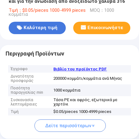
και για την ανωδίαση από ανοξείδωτο χάλυβα 316
Τιμή：$0.05/pieces 1000-4999 pieces
MOQ：1000
κομμάτια
Καλύτερη τιμή
Επικοινωνήστε
Περιγραφή Προϊόντων
Έγγραφο
Βιβλίο του προϊόντος PDF
Δυνατότητα
200000 κομμάτι/κομμάτια ανά Μήνας
προσφοράς
Ποσότητα
1000 κομμάτια
παραγγελίας min
Συσκευασία
Τάσα PE και αφρός, εξωτερικά με
λεπτομέρειες
χαρτόνι
Τιμή
$0.05/pieces 1000-4999 pieces
Δείτε περισσότερων