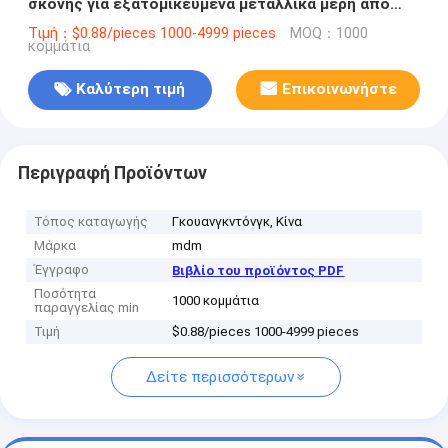
σκόνης για εξατομικευμένα μεταλλικά μέρη από
ανοξείδωτο χάλυβα
Τιμή：$0.88/pieces 1000-4999 pieces
MOQ：1000
κομμάτια
Καλύτερη τιμή
Επικοινωνήστε
Περιγραφή Προϊόντων
Τόπος καταγωγής
Γκουανγκντόνγκ, Κίνα
Μάρκα
mdm
Έγγραφο
Βιβλίο του προϊόντος PDF
Ποσότητα
1000 κομμάτια
παραγγελίας min
Τιμή
$0.88/pieces 1000-4999 pieces
Δείτε περισσότερων