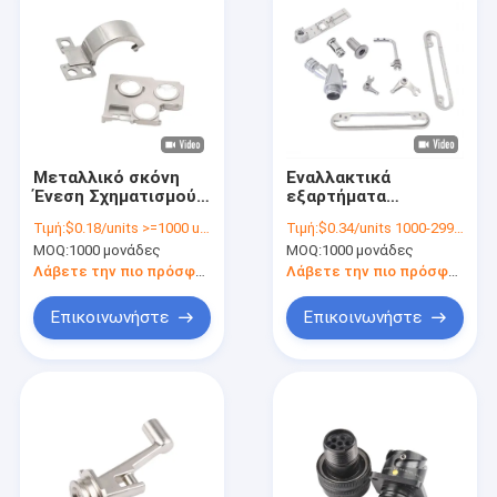
Μεταλλικό σκόνη
Εναλλακτικά
Ένεση Σχηματισμού
εξαρτήματα
Προσαρμοσμένη 3C
εμβολιασμού για
Τιμή:
$0.18/units >=1000 units
Τιμή:
$0.34/units 1000-2999 units
επεξεργασία υλικού
ηλεκτρικά εργαλεία
MOQ:
1000 μονάδες
MOQ:
1000 μονάδες
για ακουστικά Hifi
MIM
Λάβετε την πιο πρόσφατη τιμή
Λάβετε την πιο πρόσφατη τιμή
Επικοινωνήστε
Επικοινωνήστε
Σπίτι
Προϊόντα
Βίντεο