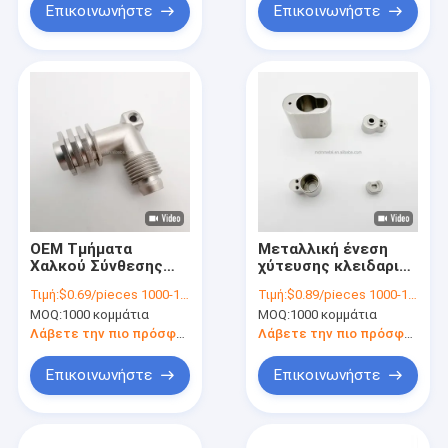
Επικοινωνήστε
Επικοινωνήστε
OEM Τμήματα
Μεταλλική ένεση
Χαλκού Σύνθεσης
χύτευσης κλειδαριού
Σιντερωμένη
εξαρτήματα Κουτί
Τιμή:
$0.69/pieces 1000-1999 pieces
Τιμή:
$0.89/pieces 1000-1999 pieces
μεταλλουργία
Κέντρο για ευέλικτο
MOQ:
1000 κομμάτια
MOQ:
1000 κομμάτια
σκόνης για
σχεδιασμό
εξατομίκευση Τύπος
κλειδαριού Κέντρο
Λάβετε την πιο πρόσφατη τιμή
Λάβετε την πιο πρόσφατη τιμή
ανταλλακτικών
Επικοινωνήστε
Επικοινωνήστε