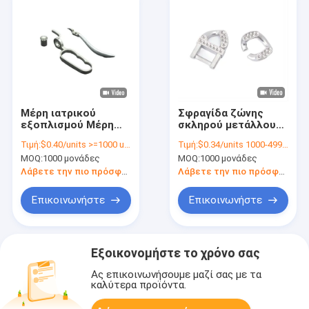
Μέρη ιατρικού
Σφραγίδα ζώνης
εξοπλισμού Μέρη
σκληρού μετάλλου
μηχανημάτων
για εξατομικευμένα
Τιμή:
$0.40/units >=1000 units
Τιμή:
$0.34/units 1000-4999 units
ακριβείας Μέρη που
ειδικά
MOQ:
1000 μονάδες
MOQ:
1000 μονάδες
παράγονται με ένεση
διαμορφωμένα μέρη
Λάβετε την πιο πρόσφατη τιμή
Λάβετε την πιο πρόσφατη τιμή
Επικοινωνήστε
Επικοινωνήστε
Εξοικονομήστε το χρόνο σας
Ας επικοινωνήσουμε μαζί σας με τα
καλύτερα προϊόντα.