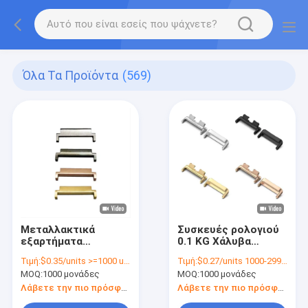
Όλα Τα Προϊόντα
(569)
Μεταλλακτικά
Συσκευές ρολογιού
εξαρτήματα
0.1 KG Χάλυβα
συνδέσμων
μεταλλουργία MIM
Τιμή:
$0.35/units >=1000 units
Τιμή:
$0.27/units 1000-2999 units
ρολογιών από
Ρολόι Συσκευές
MOQ:
1000 μονάδες
MOQ:
1000 μονάδες
μεταλλικό
συνδετήρα
ανοξείδωτο χάλυβα
Ανταλλακτικά
Λάβετε την πιο πρόσφατη τιμή
Λάβετε την πιο πρόσφατη τιμή