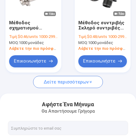
Σχετικά με εμάς
Επισκεψή εργοστασίου
Μέθοδος
Μέθοδος συντριβής
σχηματισμού
Σκληρό συντριβές
Έλεγχος ποιότητας
Σφραγίδας
MIM κυκλικό
Τιμή:
$0.46/units 1000-2999 units
Τιμή:
$0.48/units 1000-2999 units
Σφραγίδωση
καλώδιο Shell για το
MOQ:
1000 μονάδες
MOQ:
1000 μονάδες
Σφραγίδωσης Ατσάλι
τερματικό φόρτισης
Επικοινωνήστε μαζί μας
ενέργειας
Λάβετε την πιο πρόσφατη τιμή
Λάβετε την πιο πρόσφατη τιμή
Ειδήσεις
Επικοινωνήστε
Επικοινωνήστε
Ζητήστε μια προσφορά
Δείτε περισσότερων
Μέρη χύτευσης με έγχυση μετάλλων
Αφήστε Ένα Μήνυμα
Θα Απαντήσουμε Γρήγορα
Τμήματα για το σφυρηλατημένο χάλυβα
Μέρη μεταλλουργίας σκονών