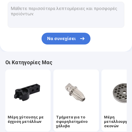
Μεταλλικά εξαρτήματα που έχουν συντηρηθεί
Μέρη επεξεργασίας CNC
Επεξεργαστικά μέρη για το γύρισμα, το άλεμα
Να συνεχίσει
Μέρος AEG Airsoft Accessories
Μέρη κιβωτίου ταχυτήτων για όπλα airsoft
Οι Κατηγορίες Μας
Εξωτερικό εργαλείο κλειδαριού
Φελλός φελλός και πλυντήρες
Μέρη χύτευσης με
Τμήματα για το
Μέρη
έγχυση μετάλλων
σφυρηλατημένο
μεταλλουργία
χάλυβα
σκονών