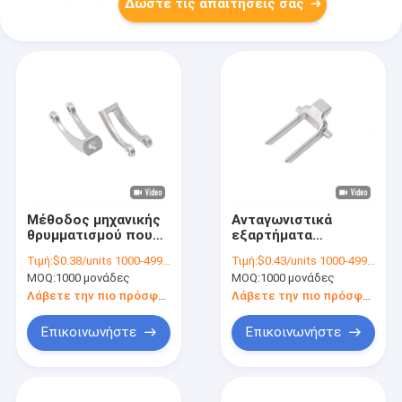
Δώστε τις απαιτήσεις σας
Μέθοδος μηχανικής
Ανταγωνιστικά
θρυμματισμού που
εξαρτήματα
χρησιμοποιείται για
αυτοκινήτων MIM με
Τιμή:
$0.38/units 1000-4999 units
Τιμή:
$0.43/units 1000-4999 units
εξαρτήματα ιατρικού
συντριβή υπό κενό
MOQ:
1000 μονάδες
MOQ:
1000 μονάδες
εξοπλισμού από
για
ανοξείδωτο χάλυβα
αυτοκινητοβιομηχανική
Λάβετε την πιο πρόσφατη τιμή
Λάβετε την πιο πρόσφατη τιμή
MIM
ένεση σκόνης
μετάλλου
Επικοινωνήστε
Επικοινωνήστε